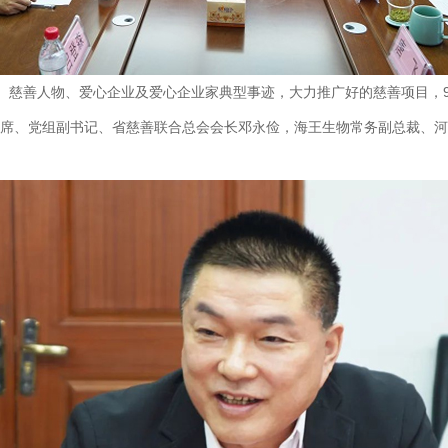
慈善人物、爱心企业及爱心企业家典型事迹，大力推广好的慈善项目，9月
主席、党组副书记、省慈善联合总会会长邓永俭，海王生物常务副总裁、