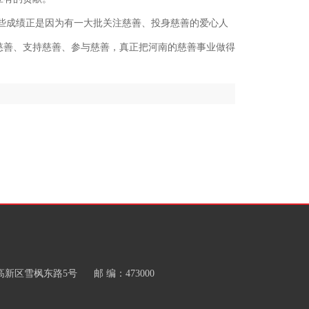
些成绩正是因为有一大批关注慈善、投身慈善的爱心人
慈善、支持慈善、参与慈善，真正把河南的慈善事业做得
区雪枫东路5号 邮 编：473000