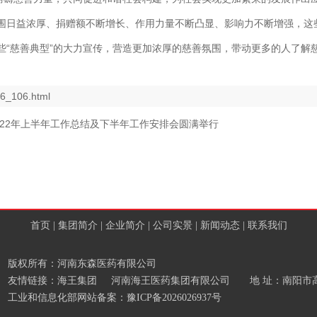
围日益浓厚、捐赠额不断增长、作用力量不断凸显、影响力不断增强，这
些“慈善典型”的大力宣传，营造更加浓厚的慈善氛围，带动更多的人了解
06_106.html
2022年上半年工作总结及下半年工作安排会圆满举行
首页
|
集团简介
|
企业简介
|
公司实景
|
新闻动态
|
联系我们
版权所有：河南东森医药有限公司
友情链接：
海王集团
河南海王医药集团有限公司
地 址：南阳市高新
工业和信息化部网站备案：
豫ICP备2026026937号