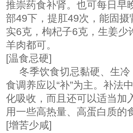
推崇药食补肾。也可每日早
部49下，提肛49次，能固
实6克，枸杞子6克，生姜少
羊肉都可。
[温食忌硬]
冬季饮食切忌黏硬、生冷，
食调养应以“补”为主。补法
化吸收，而且还可以适当加
用一些高热量、高蛋白质的
[增苦少咸]